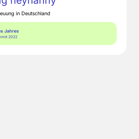
g heynanny
reuung in Deutschland
es Jahres
mmit 2022