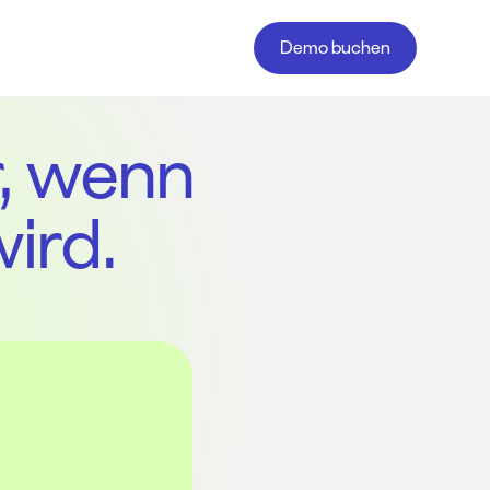
Demo buchen
r, wenn
ird.