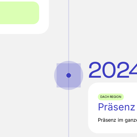
202
DACH REGION
Präsenz
Präsenz im gan