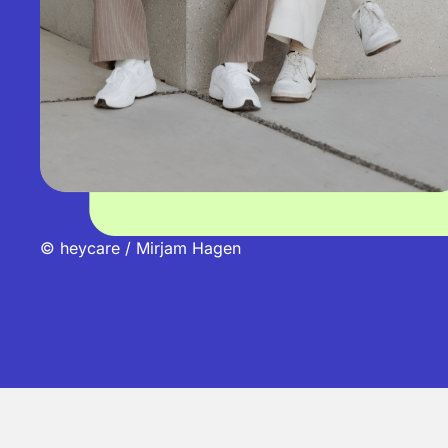
© heycare / Mirjam Hagen