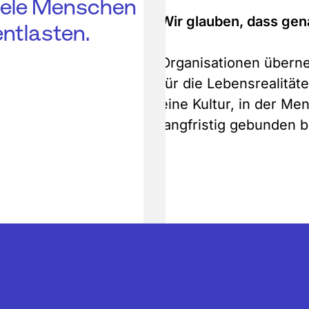
 viele Menschen
Wir glauben, dass gen
entlasten.
Organisationen übern
für die Lebensrealität
eine Kultur, in der Me
langfristig gebunden b